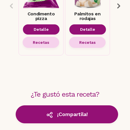
Condimento
Palmitos en
Pal
pizza
rodajas
Detalle
Detalle
D
Recetas
Recetas
R
¿Te gustó esta receta?
¡Compartila!