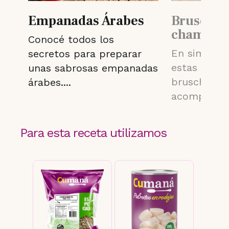
Empanadas Árabes
Bruschet
champiñ
Conocé todos los
pará
En simples
secretos para preparar
estas delic
unas sabrosas empanadas
bruschetta
árabes....
acompañar u
Para esta receta utilizamos